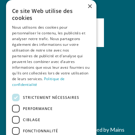
×
Ce site Web utilise des
cookies
Nous utilisons des cookies pour
personnaliser le contenu, les publicités et
analyser notre trafic. Nous partageons
également des informations sur votre
utilisation de notre site avec nos
partenaires de publicité et d'analyse qui
peuvent les combiner avec d'autres
Nos formations
informations que vous leur avez fournies ou
qu'ils ont collectées lors de votre utilisation
La revue Mains Libres
de leurs services.
Politique de
Contact
confidentialité
STRICTEMENT NÉCESSAIRES
PERFORMANCE
CIBLAGE
Copyrights © 2022 All Rights Reserved by Mains
FONCTIONNALITÉ