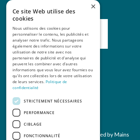
×
Ce site Web utilise des
cookies
Nous utilisons des cookies pour
personnaliser le contenu, les publicités et
analyser notre trafic. Nous partageons
également des informations sur votre
utilisation de notre site avec nos
partenaires de publicité et d'analyse qui
peuvent les combiner avec d'autres
Nos formations
informations que vous leur avez fournies ou
qu'ils ont collectées lors de votre utilisation
La revue Mains Libres
de leurs services.
Politique de
Contact
confidentialité
STRICTEMENT NÉCESSAIRES
PERFORMANCE
CIBLAGE
Copyrights © 2022 All Rights Reserved by Mains
FONCTIONNALITÉ