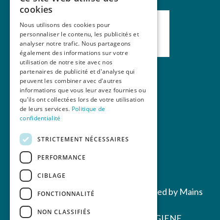
cookies
Nous utilisons des cookies pour
personnaliser le contenu, les publicités et
analyser notre trafic. Nous partageons
également des informations sur votre
utilisation de notre site avec nos
partenaires de publicité et d'analyse qui
peuvent les combiner avec d'autres
Nos formations
informations que vous leur avez fournies ou
qu'ils ont collectées lors de votre utilisation
La revue Mains Libres
de leurs services.
Politique de
Contact
confidentialité
STRICTEMENT NÉCESSAIRES
PERFORMANCE
CIBLAGE
Copyrights © 2022 All Rights Reserved by Mains
FONCTIONNALITÉ
Libres
NON CLASSIFIÉS
Powered by MEDECINE & HYGIENE