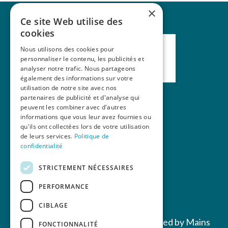
×
Ce site Web utilise des
cookies
Nous utilisons des cookies pour
personnaliser le contenu, les publicités et
analyser notre trafic. Nous partageons
également des informations sur votre
utilisation de notre site avec nos
partenaires de publicité et d'analyse qui
peuvent les combiner avec d'autres
Nos formations
informations que vous leur avez fournies ou
qu'ils ont collectées lors de votre utilisation
La revue Mains Libres
de leurs services.
Politique de
Contact
confidentialité
STRICTEMENT NÉCESSAIRES
PERFORMANCE
CIBLAGE
Copyrights © 2022 All Rights Reserved by Mains
FONCTIONNALITÉ