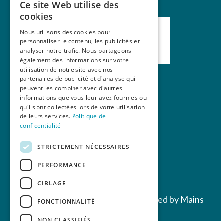
Ce site Web utilise des
cookies
Nous utilisons des cookies pour
personnaliser le contenu, les publicités et
analyser notre trafic. Nous partageons
également des informations sur votre
utilisation de notre site avec nos
partenaires de publicité et d'analyse qui
peuvent les combiner avec d'autres
Nos formations
informations que vous leur avez fournies ou
qu'ils ont collectées lors de votre utilisation
La revue Mains Libres
de leurs services.
Politique de
Contact
confidentialité
STRICTEMENT NÉCESSAIRES
PERFORMANCE
CIBLAGE
Copyrights © 2022 All Rights Reserved by Mains
FONCTIONNALITÉ
Libres
NON CLASSIFIÉS